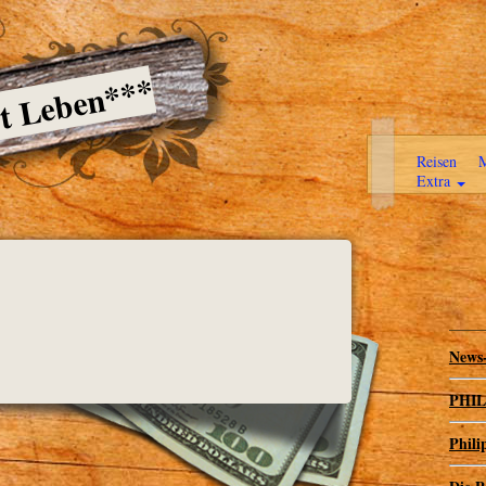
ßt Leben***
Reisen
M
Extra
News-
PHILI
Phili